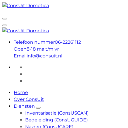
Ga
naar
Huisautomatisering voor iedereen
de
inhoud
Huisautomatisering voor iedereen
Telefoon nummer
06-22261112
Open
8-18 ma t/m vr
Email
info@consuit.nl
Home
Over ConsUit
Diensten
Inventarisatie (ConsUSCAN)
Begeleiding (ConsUGUIDE)
Nazorg (ConsUCARE)