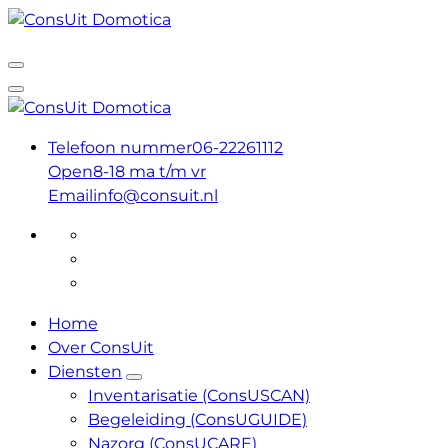
Ga
naar
Huisautomatisering voor iedereen
de
inhoud
Huisautomatisering voor iedereen
Telefoon nummer
06-22261112
Open
8-18 ma t/m vr
Email
info@consuit.nl
Home
Over ConsUit
Diensten
Inventarisatie (ConsUSCAN)
Begeleiding (ConsUGUIDE)
Nazorg (ConsUCARE)